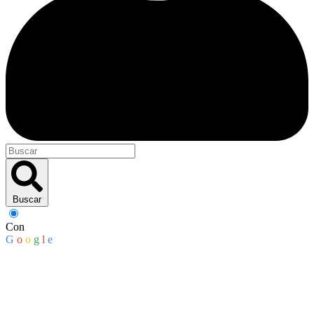
Buscar
Con
G
o
o
g
l
e