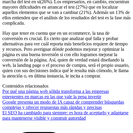
marcha del test en sí(26%). Los empresarios, en cambio, encuentran
mayores dificultades en arrancar el test (27%) que en localizar
aquellos elementos que se van a cambiar (21%). Además un 13% de
ellos entienden que el análisis de los resultados del test es la fase más
complicada.
Hay que tener en cuenta que en un ecommerce, la tasa de
conversión es crucial. Es cierto que analizar qué falla y probar
alternativas para ver cuál reporta más beneficios requiere de tiempo
y recursos. Pero averiguar dónde podemos mejorar y optimizar la
página es una buena inversión si con ello logramos mejorar la
conversión de la página. Así, quien de verdad estará diseñando la
web, la landing page o el proceso de compra, será el propio usuario,
quien con sus decisiones indica qué le resulta más cómodo, le llama
la atención o, en última instancia, le incita a comprar.
Contenidos relacionados
Por qué una página web sólida transforma a las empresas
emergentes en marcas en las que vale la pena invertir
Google presenta un modo de IA capaz de comprender búsquedas
complejas y ofrecer respuestas más rápidas y precisas
El SEO ha cambiado para siempre: es hora de aceptarlo y adaptarse
para mantenerse visible y construir autoridad