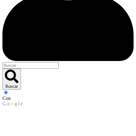
Buscar
Con
G
o
o
g
l
e