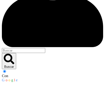
Buscar
Con
G
o
o
g
l
e