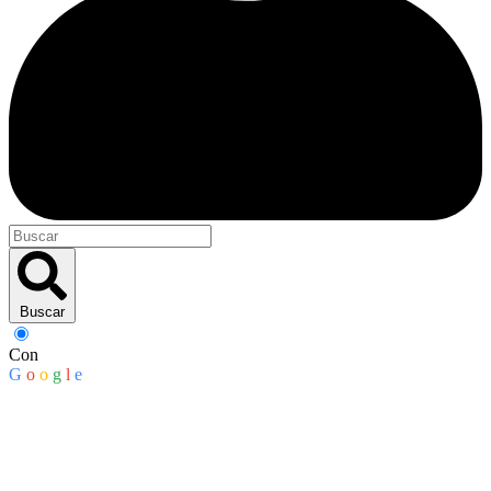
Buscar
Con
G
o
o
g
l
e