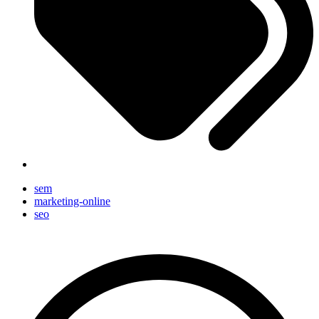
sem
marketing-online
seo