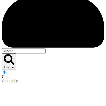
Buscar
Con
G
o
o
g
l
e