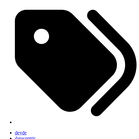
deyde
datacentric