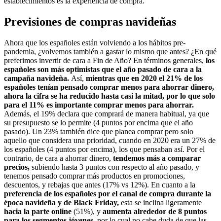
establecimientos es la experiencia de compra.
Previsiones de compras navideñas
Ahora que los españoles están volviendo a los hábitos pre-
pandemia, ¿volvemos también a gastar lo mismo que antes? ¿En qué
preferimos invertir de cara a Fin de Año? En términos generales,
los
españoles son más optimistas que el año pasado de cara a la
campaña navideña.
Así,
mientras que en 2020 el 21% de los
españoles tenían pensado comprar menos para ahorrar dinero,
ahora la cifra se ha reducido hasta casi la mitad, por lo que solo
para el 11% es importante comprar menos para ahorrar.
Además, el 19% declara que comprará de manera habitual, ya que
su presupuesto se lo permite (4 puntos por encima que el año
pasado). Un 23% también dice que planea comprar pero solo
aquello que considera una prioridad, cuando en 2020 era un 27% de
los españoles (4 puntos por encima), los que pensaban así. Por el
contrario, de cara a ahorrar dinero,
tendemos más a comparar
precios,
subiendo hasta 3 puntos con respecto al año pasado, y
tenemos pensado comprar más productos en promociones,
descuentos, y rebajas que antes (17% vs 12%). En cuanto a la
preferencia de los españoles por el canal de compra durante la
época navideña y de Black Friday,
esta se inclina ligeramente
hacia la parte online
(51%), y
aumenta alrededor de 8 puntos
para los segmentos jóvenes,
por lo cual no cabe duda de que las