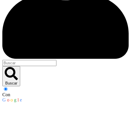
Buscar
Con
G
o
o
g
l
e