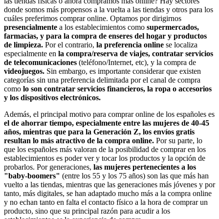
las tiendas físicas o ahora compramos más online? Hay sectores
donde somos más propensos a la vuelta a las tiendas y otros para los
cuáles preferimos comprar online. Optamos por dirigirnos
presencialmente
a los establecimientos como
supermercados,
farmacias, y para la compra de enseres del hogar y productos
de limpieza.
Por el contrario,
la preferencia online
se localiza
especialmente en
la compra/reserva de viajes, contratar servicios
de telecomunicaciones
(teléfono/Internet, etc), y la compra de
videojuegos.
Sin embargo, es importante considerar que existen
categorías sin una preferencia delimitada por el canal de compra
como
lo son contratar servicios financieros, la ropa o accesorios
y los dispositivos electrónicos.
Además, el principal motivo para comprar online de los españoles es
el de ahorrar tiempo, especialmente entre las mujeres de 40-45
años, mientras que para la Generación Z, los envíos gratis
resultan lo más atractivo de la compra online.
Por su parte, lo
que los españoles más valoran de la posibilidad de comprar en los
establecimientos es poder ver y tocar los productos y la opción de
probarlos. Por generaciones,
las mujeres pertenecientes a los
"baby-boomers"
(entre los 55 y los 75 años) son las que más han
vuelto a las tiendas, mientras que las generaciones más jóvenes y por
tanto, más digitales, se han adaptado mucho más a la compra online
y no echan tanto en falta el contacto físico a la hora de comprar un
producto, sino que su principal razón para acudir a los