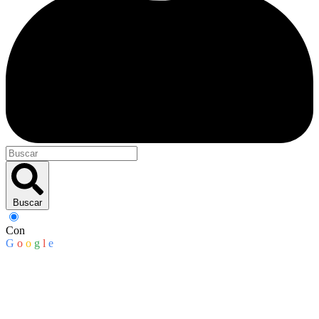
Buscar
Con
G
o
o
g
l
e