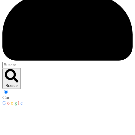
Buscar
Con
G
o
o
g
l
e