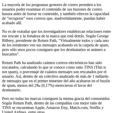
La mayoría de los programas gestores de correo permiten a los
usuarios poder examinar el contenido de sus buzones de correo
basura antes de borrar su contenido, y también ofrecen la capacidad
de “recuperar” esos correos que, inadvertidamente, puedan haber
acabado allí.
No es de extrañar que los investigadores establezcan relaciones entre
ese rescate y la fortaleza de la marca que está detrás. Según George
Bilbrey, presidente de Return Path, “Virtualmente todos y cada uno
de los remitentes ven sus mensajes acabando en la carpeta de spam,
pero sólo unos pocos consiguen que los destinatarios se animen a
buscarlos”.
Return Path ha analizado cuántos correos electrónicos han sido
rescatados, calculando lo que se conoce como ratio TINS (This is
not spam), o porcentaje de cuántos mensajes son rescatados por el
usuario. Así, dentro de un colectivo analizado de más de 1 millardo
de mensajes que en el primer trimestre del año acabaron en el buzón
de spam, menos del 2‰ (0,17%) merecieron el favor del
destinatario.
Pero no todas las marcas consiguen la misma gracia del consumidor.
Según Return Path, dentro de las compañías con mejor ratio de
TINS se encuentran Apple, Amazon Etsy, Match.com, Netflix y
United Airlines, entre otras.