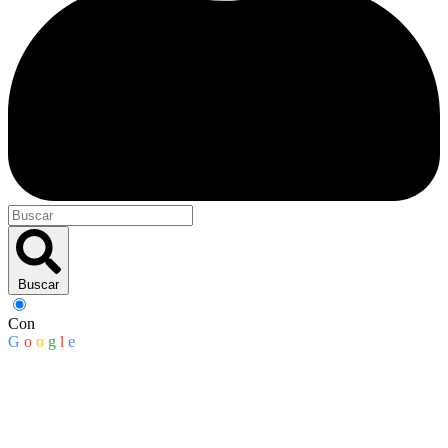
Buscar
Con
G
o
o
g
l
e