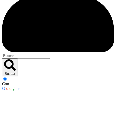
Buscar
Con
G
o
o
g
l
e