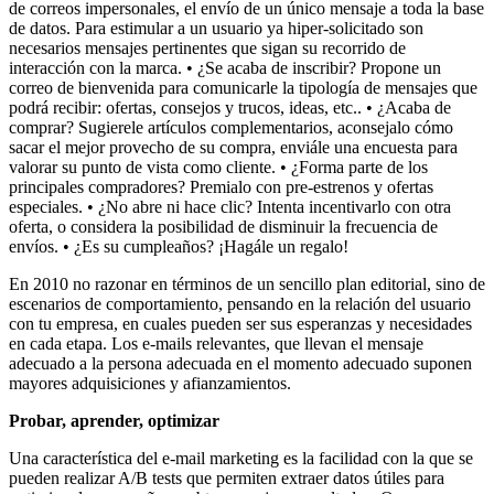
de correos impersonales, el envío de un único mensaje a toda la base
de datos. Para estimular a un usuario ya hiper-solicitado son
necesarios mensajes pertinentes que sigan su recorrido de
interacción con la marca. • ¿Se acaba de inscribir? Propone un
correo de bienvenida para comunicarle la tipología de mensajes que
podrá recibir: ofertas, consejos y trucos, ideas, etc.. • ¿Acaba de
comprar? Sugierele artículos complementarios, aconsejalo cómo
sacar el mejor provecho de su compra, enviále una encuesta para
valorar su punto de vista como cliente. • ¿Forma parte de los
principales compradores? Premialo con pre-estrenos y ofertas
especiales. • ¿No abre ni hace clic? Intenta incentivarlo con otra
oferta, o considera la posibilidad de disminuir la frecuencia de
envíos. • ¿Es su cumpleaños? ¡Hagále un regalo!
En 2010 no razonar en términos de un sencillo plan editorial, sino de
escenarios de comportamiento, pensando en la relación del usuario
con tu empresa, en cuales pueden ser sus esperanzas y necesidades
en cada etapa. Los e-mails relevantes, que llevan el mensaje
adecuado a la persona adecuada en el momento adecuado suponen
mayores adquisiciones y afianzamientos.
Probar, aprender, optimizar
Una característica del e-mail marketing es la facilidad con la que se
pueden realizar A/B tests que permiten extraer datos útiles para