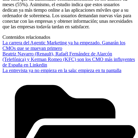
meses (55%). Asimismo, el estudio indica que estos usuarios
dedican ya más tiempo online a las aplicaciones móviles que a su
ordenador de sobremesa. Los usuarios demandan nuevas vías para
conectar con las empresas y obtener información; unas necesidades
que las empresas todavía tardan en satisfacer.
Contenidos relacionados
La carrera del Agentic Marketing ya ha empezado. Ganarán los
CMOs que se muevan primero
Beatriz Navarro (Renault), Rafaél Fernández de Alarcón
(Telefónica) y Kerman Romeo (KFC) son los CMO más influyentes
de España en Linkedin
La entrevista ya no empieza en la sala: empieza en tu pantalla