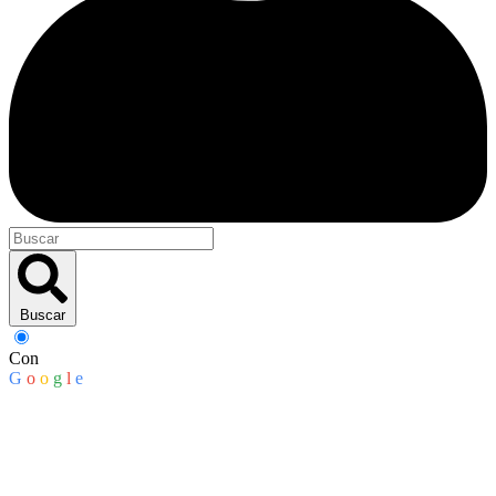
Buscar
Con
G
o
o
g
l
e