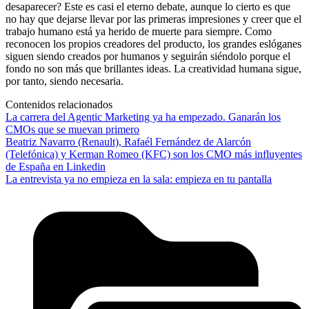
desaparecer? Este es casi el eterno debate, aunque lo cierto es que
no hay que dejarse llevar por las primeras impresiones y creer que el
trabajo humano está ya herido de muerte para siempre. Como
reconocen los propios creadores del producto, los grandes eslóganes
siguen siendo creados por humanos y seguirán siéndolo porque el
fondo no son más que brillantes ideas. La creatividad humana sigue,
por tanto, siendo necesaria.
Contenidos relacionados
La carrera del Agentic Marketing ya ha empezado. Ganarán los
CMOs que se muevan primero
Beatriz Navarro (Renault), Rafaél Fernández de Alarcón
(Telefónica) y Kerman Romeo (KFC) son los CMO más influyentes
de España en Linkedin
La entrevista ya no empieza en la sala: empieza en tu pantalla