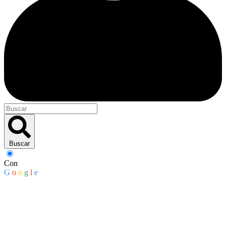
Buscar
Con
G
o
o
g
l
e