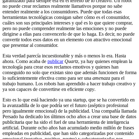
garantizado para siempre era en el terreno de lo creativo. Un robot
no puede crear reclamos realmente llamativos porque no sabe
entender realmente a los consumidores. Puede que todas esas
herramientas tecnológicas consigan saber cómo es el consumidor,
cuáles son sus principales intereses y qué es lo que quiere comprar,
pero no puede comprender realmente las emociones y no puede
dirigirse a ellas para convencerlo de que lo haga. Es decir, no puede
convertir todos esos datos en un elemento con atractivo emocional
que presentar al consumidor.
Esta verdad parecía incuestionable y más o menos lo era. Hasta
ahora. Como acaba de
publicar
Quartz
, ya hay quienes emplean la
tecnología para crear esos reclamos emotivos y quienes han
conseguido no solo que existan sino que además funcionen de forma
lo suficientemente efectiva como para ser una
amenaza
para el
trabajo humano. Los robots han aprendido a hacer trabajo creativo y
ya son capaces de convertirse en eficiente
copy
.
Esto es lo que está haciendo ya una startup, que se ha convertido en
la avanzadilla de lo que podría ser el futuro (aséptico profesional
pero igualmente emocional) de la publicidad. Una compañía llamada
Persado ha dedicado los últimos ocho años a crear una base de datos
publicitaria que ha sido el fuel de una herramienta de inteligencia
artificial. Durante ocho años han acumulado medio millón de frases
empleadas en publicidad, que han sido categorizadas por contenido
emocional (negativo, positivo, neutro) y subcategorizadas por