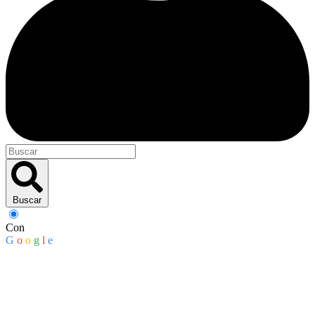
Buscar
Con
G
o
o
g
l
e