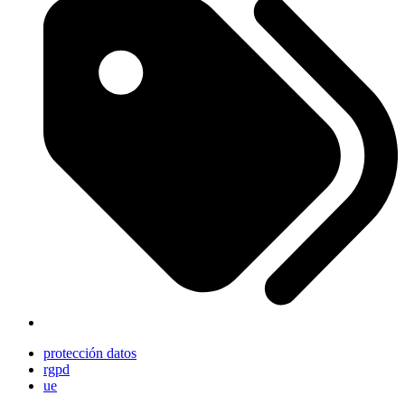
protección datos
rgpd
ue