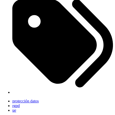
protección datos
rgpd
ue