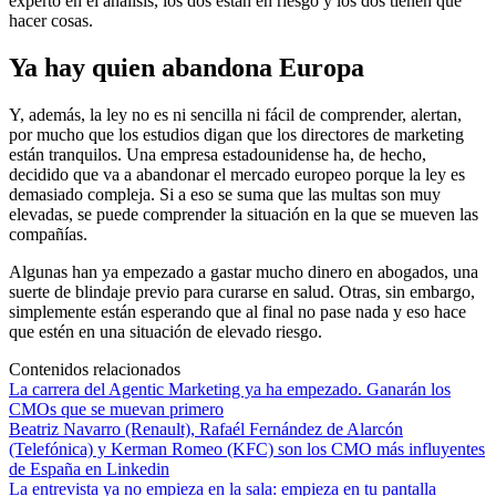
experto en el análisis, los dos están en riesgo y los dos tienen que
hacer cosas.
Ya hay quien abandona Europa
Y, además, la ley no es ni sencilla ni fácil de comprender, alertan,
por mucho que los estudios digan que los directores de marketing
están tranquilos. Una empresa estadounidense ha, de hecho,
decidido que va a abandonar el mercado europeo porque la ley es
demasiado compleja. Si a eso se suma que las multas son muy
elevadas, se puede comprender la situación en la que se mueven las
compañías.
Algunas han ya empezado a gastar mucho dinero en abogados, una
suerte de blindaje previo para curarse en salud. Otras, sin embargo,
simplemente están esperando que al final no pase nada y eso hace
que estén en una situación de elevado riesgo.
Contenidos relacionados
La carrera del Agentic Marketing ya ha empezado. Ganarán los
CMOs que se muevan primero
Beatriz Navarro (Renault), Rafaél Fernández de Alarcón
(Telefónica) y Kerman Romeo (KFC) son los CMO más influyentes
de España en Linkedin
La entrevista ya no empieza en la sala: empieza en tu pantalla