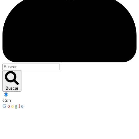
Buscar
Con
G
o
o
g
l
e