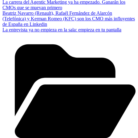
La carrera del Agentic Marketing ya ha empezado. Ganarán los
CMOs que se muevan primero
Beatriz Navarro (Renault), Rafaél Fernández de Alarcón
(Telefónica) y Kerman Romeo (KFC) son los CMO más influyentes
de España en Linkedin
La entrevista ya no empieza en la sala: empieza en tu pantalla