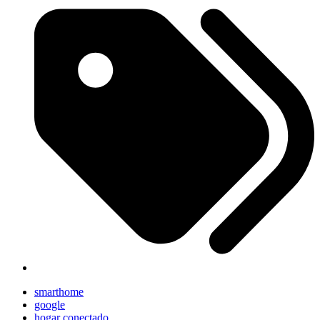
smarthome
google
hogar conectado