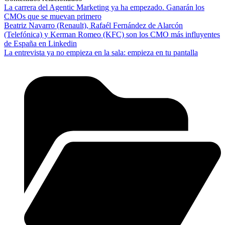
La carrera del Agentic Marketing ya ha empezado. Ganarán los
CMOs que se muevan primero
Beatriz Navarro (Renault), Rafaél Fernández de Alarcón
(Telefónica) y Kerman Romeo (KFC) son los CMO más influyentes
de España en Linkedin
La entrevista ya no empieza en la sala: empieza en tu pantalla