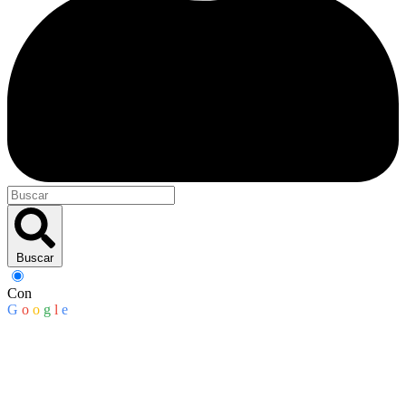
Buscar
Con
G
o
o
g
l
e