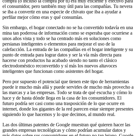
compra (o incluso la compra por ti) era muy eficiente y efectivo para
el consumidor, pero también muy útil para las compañías. Tu nevera
se iba a convertir en una especie de chivato que iba a ayudar a
perfilar mejor cómo eras y qué consumías.
Sin embargo, el hogar conectado no se ha convertido todavía en una
mina tan poderosa de información como se esperaba que ocurriese a
unos años vista y todo se ha centrado más en soluciones como
persianas inteligentes o elementos para mejorar el uso de la
calefacción. La entrada de las compañías en el hogar inteligente y su
punto de entrada para lograr datos y ser la vía más directa para
hacerse con productos ha acabado siendo no tanto el clásico
electrodoméstico reconvertido y sí más los nuevos altavoces
inteligentes que funcionan como asistentes del hogar.
Pero por supuesto el potencial que tienen este tipo de herramientas
puede ir mucho más allá y puede servirles de mucho más provecho a
las marcas y a las empresas. Todo se trata de qué escucha y cómo lo
hace y de hasta dónde llega en la casa de los consumidores. El
futuro podría ser casi como una trasposición de lo que ocurre en
internet, donde los gigantes de la red parecen estar siempre presentes
siguiendo lo que hacemos y lo que decimos, al mundo real.
Las dos últimas patentes de Google muestran qué quieren hacer las
grandes empresas tecnológicas y cómo podrían acumular datos y
más datos sobre sus consumidores en el futuro no tan lejano. Google