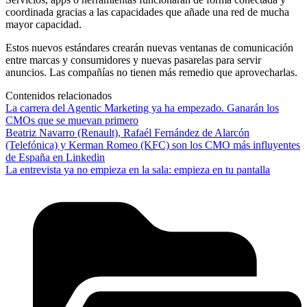
coordinada gracias a las capacidades que añade una red de mucha
mayor capacidad.
Estos nuevos estándares crearán nuevas ventanas de comunicación
entre marcas y consumidores y nuevas pasarelas para servir
anuncios. Las compañías no tienen más remedio que aprovecharlas.
Contenidos relacionados
La carrera del Agentic Marketing ya ha empezado. Ganarán los
CMOs que se muevan primero
Beatriz Navarro (Renault), Rafaél Fernández de Alarcón
(Telefónica) y Kerman Romeo (KFC) son los CMO más influyentes
de España en Linkedin
La entrevista ya no empieza en la sala: empieza en tu pantalla