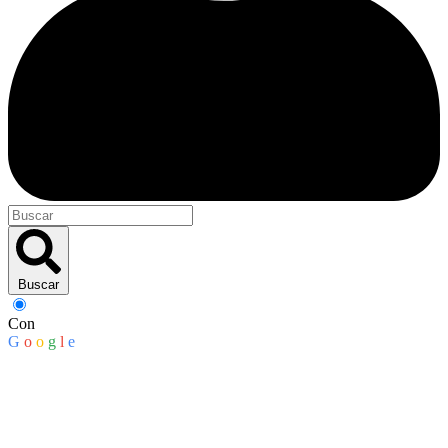
Buscar
Con
G
o
o
g
l
e