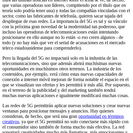
que varias operadoras son líderes, compitiendo por el título que en
teoría solo podría tener una) y todas las compañías vinculadas con el
sector, como las fabricantes de telefonía, quieren sacar tajada del
despliegue de esas redes. La importancia del 5G es tal y su vínculo
con la próxima gran novedad de la modernidad tan poderoso, que
incluso las operadoras de telecomunicaciones están intentando
posicionarse en ello aunque no lo están -o eso creen algunos - de
todo (y no hay más que ver el serial de acusaciones en el mercado
teleco estadounidense para comprenderlo).
Pero la llegada del 5G no impactará solo en la industria de las
telecomunicaciones, sino que además abrirá muchísimas nuevas
oportunidades en muchísimos otros terrenos. La industria de los
contenidos, por ejemplo, verá cómo estas nuevas capacidades de
conexión a internet móvil mejoran de forma notable el espacio en el
que se visualizan sus ofertas y les permitirá ir más allá. Por supuesto,
en el terreno de la publicidad y del marketing también tendrá
muchas nuevas aplicaciones e igualmente modificará muchas cosas.
Las redes de 5G permitirán aplicar nuevas soluciones y crear nuevas
ventanas para posicionar mensajes y anuncios. Hay quienes
consideran, de hecho, que será una gran
oportunidad en términos
creativos
, ya que el 5G permitirá no solo conectarse más rápido con
el consumidor sino también de forma mucho más efectiva. La red
soportará creatividades mucho más llamativas, más emocionantes y