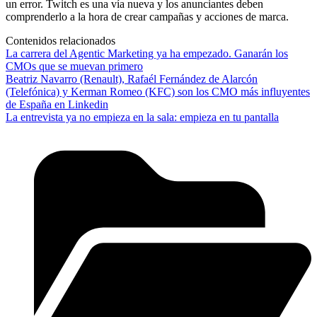
un error. Twitch es una vía nueva y los anunciantes deben
comprenderlo a la hora de crear campañas y acciones de marca.
Contenidos relacionados
La carrera del Agentic Marketing ya ha empezado. Ganarán los
CMOs que se muevan primero
Beatriz Navarro (Renault), Rafaél Fernández de Alarcón
(Telefónica) y Kerman Romeo (KFC) son los CMO más influyentes
de España en Linkedin
La entrevista ya no empieza en la sala: empieza en tu pantalla