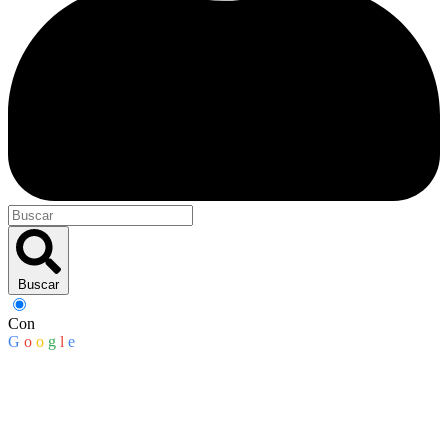
Buscar
Con
G
o
o
g
l
e