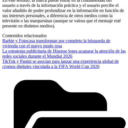
En este sentido, la marca puede entrar en la cotidianeidad del
usuario a través de la información práctica y el usuario percibe el
valor añadido de poder profundizar en la información en función de
sus intereses personales, a diferencia de otros medios como la
televisión o las marquesinas (aunque se valora que el mensaje esté
presente en distintos medios).
Contenidos relacionados
Barbie y Fotocasa transforman por completo la búsqueda de
vivienda con el nuevo modo rosa
La estrategia publicitaria de Hisense logra acaparar la atención de las
redes sociales durante el Mundial 2026
TikTok y Panini se asocian para lanzar una experiencia global de
cromos digitales vinculada a la FIFA World Cup 2026