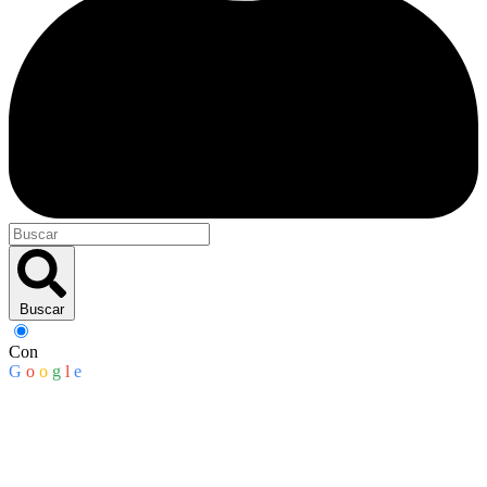
Buscar
Con
G
o
o
g
l
e