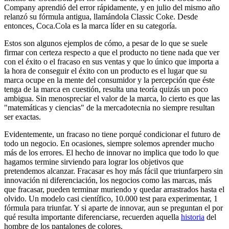
Company aprendió del error rápidamente, y en julio del mismo año
relanzó su fórmula antigua, llamándola Classic Coke. Desde
entonces, Coca.Cola es la marca líder en su categoría.
Estos son algunos ejemplos de cómo, a pesar de lo que se suele
firmar con certeza respecto a que el producto no tiene nada que ver
con el éxito o el fracaso en sus ventas y que lo único que importa a
la hora de conseguir el éxito con un producto es el lugar que su
marca ocupe en la mente del consumidor y la percepción que éste
tenga de la marca en cuestión, resulta una teoría quizás un poco
ambigua. Sin menospreciar el valor de la marca, lo cierto es que las
"matemáticas y ciencias" de la mercadotecnia no siempre resultan
ser exactas.
Evidentemente, un fracaso no tiene porqué condicionar el futuro de
todo un negocio. En ocasiones, siempre solemos aprender mucho
más de los errores. El hecho de innovar no implica que todo lo que
hagamos termine sirviendo para lograr los objetivos que
pretendemos alcanzar. Fracasar es hoy más fácil que triunfarpero sin
innovación ni diferenciación, los negocios como las marcas, más
que fracasar, pueden terminar muriendo y quedar arrastrados hasta el
olvido. Un modelo casi científico, 10.000 test para experimentar, 1
fórmula para triunfar. Y si aparte de innovar, aun se preguntan el por
qué resulta importante diferenciarse, recuerden aquella
historia
del
hombre de los pantalones de colores.