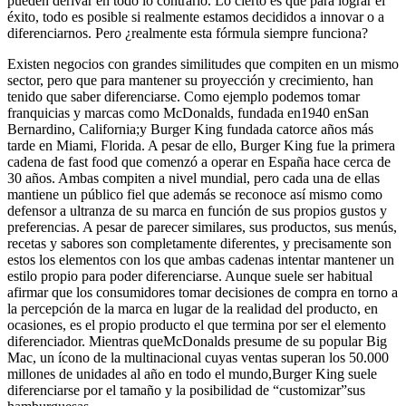
pueden derivar en todo lo contrario. Lo cierto es que para lograr el
éxito, todo es posible si realmente estamos decididos a innovar o a
diferenciarnos. Pero ¿realmente esta fórmula siempre funciona?
Existen negocios con grandes similitudes que compiten en un mismo
sector, pero que para mantener su proyección y crecimiento, han
tenido que saber diferenciarse. Como ejemplo podemos tomar
franquicias y marcas como McDonalds, fundada en1940 enSan
Bernardino, California;y Burger King fundada catorce años más
tarde en Miami, Florida. A pesar de ello, Burger King fue la primera
cadena de fast food que comenzó a operar en España hace cerca de
30 años. Ambas compiten a nivel mundial, pero cada una de ellas
mantiene un público fiel que además se reconoce así mismo como
defensor a ultranza de su marca en función de sus propios gustos y
preferencias. A pesar de parecer similares, sus productos, sus menús,
recetas y sabores son completamente diferentes, y precisamente son
estos los elementos con los que ambas cadenas intentar mantener un
estilo propio para poder diferenciarse. Aunque suele ser habitual
afirmar que los consumidores tomar decisiones de compra en torno a
la percepción de la marca en lugar de la realidad del producto, en
ocasiones, es el propio producto el que termina por ser el elemento
diferenciador. Mientras queMcDonalds presume de su popular Big
Mac, un ícono de la multinacional cuyas ventas superan los 50.000
millones de unidades al año en todo el mundo,Burger King suele
diferenciarse por el tamaño y la posibilidad de “customizar”sus