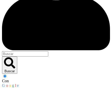
Buscar
Con
G
o
o
g
l
e