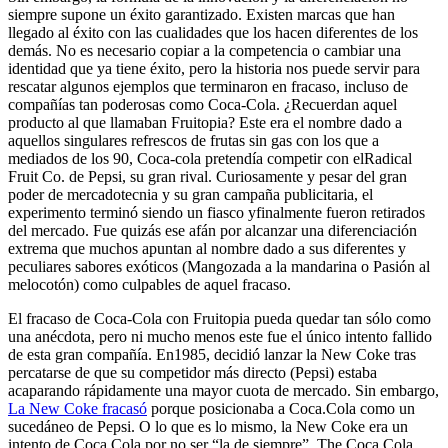
siempre supone un éxito garantizado. Existen marcas que han
llegado al éxito con las cualidades que los hacen diferentes de los
demás. No es necesario copiar a la competencia o cambiar una
identidad que ya tiene éxito, pero la historia nos puede servir para
rescatar algunos ejemplos que terminaron en fracaso, incluso de
compañías tan poderosas como Coca-Cola. ¿Recuerdan aquel
producto al que llamaban Fruitopia? Este era el nombre dado a
aquellos singulares refrescos de frutas sin gas con los que a
mediados de los 90, Coca-cola pretendía competir con elRadical
Fruit Co. de Pepsi, su gran rival. Curiosamente y pesar del gran
poder de mercadotecnia y su gran campaña publicitaria, el
experimento terminó siendo un fiasco yfinalmente fueron retirados
del mercado. Fue quizás ese afán por alcanzar una diferenciación
extrema que muchos apuntan al nombre dado a sus diferentes y
peculiares sabores exóticos (Mangozada a la mandarina o Pasión al
melocotón) como culpables de aquel fracaso.
El fracaso de Coca-Cola con Fruitopia pueda quedar tan sólo como
una anécdota, pero ni mucho menos este fue el único intento fallido
de esta gran compañía. En1985, decidió lanzar la New Coke tras
percatarse de que su competidor más directo (Pepsi) estaba
acaparando rápidamente una mayor cuota de mercado. Sin embargo,
La New Coke fracasó
porque posicionaba a Coca.Cola como un
sucedáneo de Pepsi. O lo que es lo mismo, la New Coke era un
intento de Coca.Cola por no ser “la de siempre”. The Coca Cola