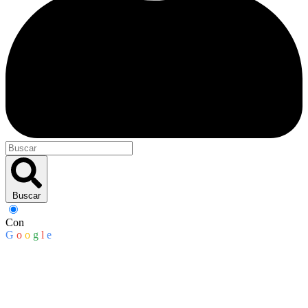
Buscar
Con
G
o
o
g
l
e