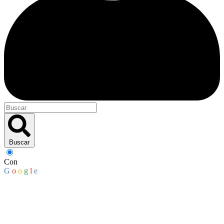
Buscar
Con
G
o
o
g
l
e