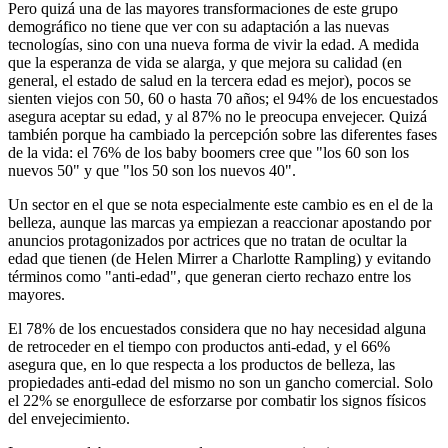
Pero quizá una de las mayores transformaciones de este grupo
demográfico no tiene que ver con su adaptación a las nuevas
tecnologías, sino con una nueva forma de vivir la edad. A medida
que la esperanza de vida se alarga, y que mejora su calidad (en
general, el estado de salud en la tercera edad es mejor), pocos se
sienten viejos con 50, 60 o hasta 70 años; el 94% de los encuestados
asegura aceptar su edad, y al 87% no le preocupa envejecer. Quizá
también porque ha cambiado la percepción sobre las diferentes fases
de la vida: el 76% de los baby boomers cree que "los 60 son los
nuevos 50" y que "los 50 son los nuevos 40".
Un sector en el que se nota especialmente este cambio es en el de la
belleza, aunque las marcas ya empiezan a reaccionar apostando por
anuncios protagonizados por actrices que no tratan de ocultar la
edad que tienen (de Helen Mirrer a Charlotte Rampling) y evitando
términos como "anti-edad", que generan cierto rechazo entre los
mayores.
El 78% de los encuestados considera que no hay necesidad alguna
de retroceder en el tiempo con productos anti-edad, y el 66%
asegura que, en lo que respecta a los productos de belleza, las
propiedades anti-edad del mismo no son un gancho comercial. Solo
el 22% se enorgullece de esforzarse por combatir los signos físicos
del envejecimiento.