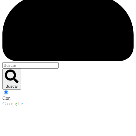
Buscar
Con
G
o
o
g
l
e