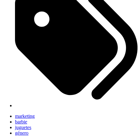
marketing
barbie
juguetes
género