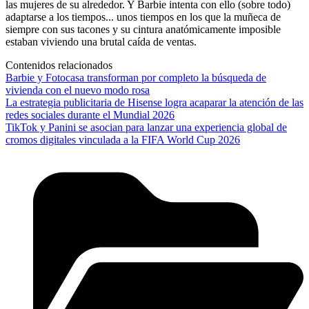
las mujeres de su alrededor. Y Barbie intenta con ello (sobre todo)
adaptarse a los tiempos... unos tiempos en los que la muñeca de
siempre con sus tacones y su cintura anatómicamente imposible
estaban viviendo una brutal caída de ventas.
Contenidos relacionados
Barbie y Fotocasa transforman por completo la búsqueda de
vivienda con el nuevo modo rosa
La estrategia publicitaria de Hisense logra acaparar la atención de las
redes sociales durante el Mundial 2026
TikTok y Panini se asocian para lanzar una experiencia global de
cromos digitales vinculada a la FIFA World Cup 2026