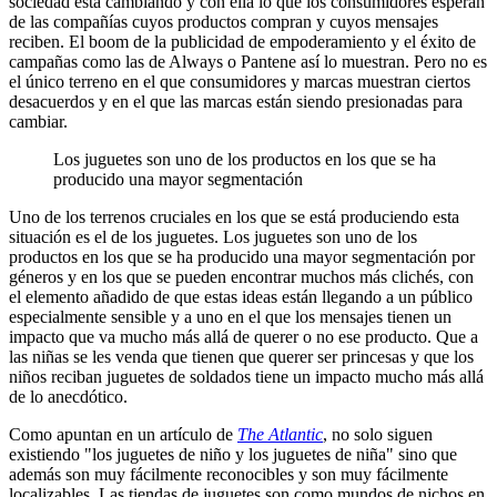
sociedad está cambiando y con ella lo que los consumidores esperan
de las compañías cuyos productos compran y cuyos mensajes
reciben. El boom de la publicidad de empoderamiento y el éxito de
campañas como las de Always o Pantene así lo muestran. Pero no es
el único terreno en el que consumidores y marcas muestran ciertos
desacuerdos y en el que las marcas están siendo presionadas para
cambiar.
Los juguetes son uno de los productos en los que se ha
producido una mayor segmentación
Uno de los terrenos cruciales en los que se está produciendo esta
situación es el de los juguetes. Los juguetes son uno de los
productos en los que se ha producido una mayor segmentación por
géneros y en los que se pueden encontrar muchos más clichés, con
el elemento añadido de que estas ideas están llegando a un público
especialmente sensible y a uno en el que los mensajes tienen un
impacto que va mucho más allá de querer o no ese producto. Que a
las niñas se les venda que tienen que querer ser princesas y que los
niños reciban juguetes de soldados tiene un impacto mucho más allá
de lo anecdótico.
Como apuntan en un artículo de
The Atlantic
, no solo siguen
existiendo "los juguetes de niño y los juguetes de niña" sino que
además son muy fácilmente reconocibles y son muy fácilmente
localizables. Las tiendas de juguetes son como mundos de nichos en