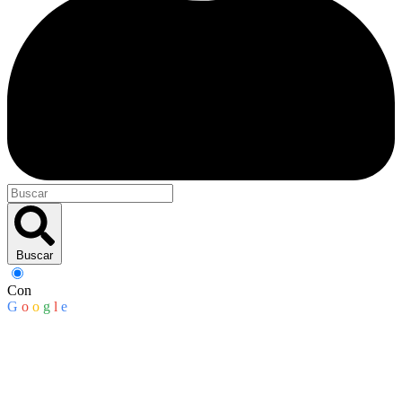
Buscar
Con
G
o
o
g
l
e