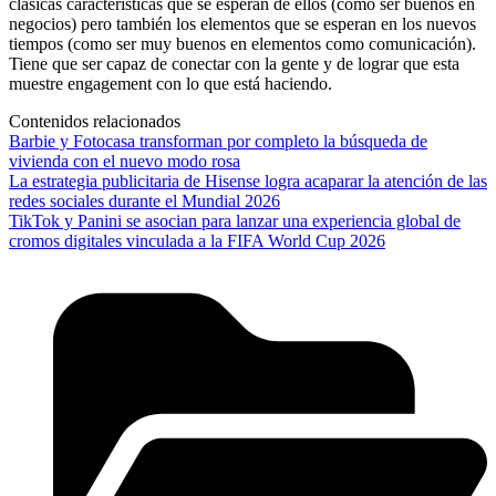
clásicas características que se esperan de ellos (como ser buenos en
negocios) pero también los elementos que se esperan en los nuevos
tiempos (como ser muy buenos en elementos como comunicación).
Tiene que ser capaz de conectar con la gente y de lograr que esta
muestre engagement con lo que está haciendo.
Contenidos relacionados
Barbie y Fotocasa transforman por completo la búsqueda de
vivienda con el nuevo modo rosa
La estrategia publicitaria de Hisense logra acaparar la atención de las
redes sociales durante el Mundial 2026
TikTok y Panini se asocian para lanzar una experiencia global de
cromos digitales vinculada a la FIFA World Cup 2026