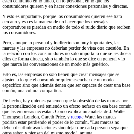
estén centrando en lo único, en lo personal, en lo que los
consumidores quieren y en hacer conexiones personales y directas.
Y esto es importante, porque los consumidores quieren ese trato
cercano y esa es la manera de no hacer que los mensajes
corporativos se pierdan en medio de todo el ruido diario que reciben
los consumidores.
Pero, aunque lo personal y lo directo son muy importantes, las
marcas y las empresas no deberían perder de vista otra cuestión. En
la relación con los consumidores no solo importa lo que se les dice a
ellos de forma directa, sino también lo que se dice en general y lo
que marca las conversaciones de un modo más genérico.
Esto es, las empresas no solo tienen que crear mensajes que se
ajusten a lo que el consumidor quiere escuchar de un modo
específico sino que además tienen que ser capaces de crear una base
común, una cultura compartida.
De hecho, hay quienes ya temen que la obsesión de las marcas por
la personalización esté teniendo un efecto nefasto en esa base común
que las empresas necesitan. Como explica un analista de J. Walter
Thompson London, Gareth Price, y
recoge
Warc, las marcas
podrían estar perdiendo el poder de lo común. "Las marcas no
deben distribuir asociaciones sino dejar que cada persona sepa que
otros saben y piensan del mismo modo", apunta.