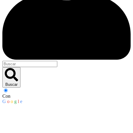
Buscar
Con
G
o
o
g
l
e