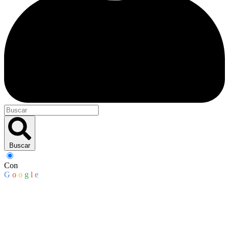
Buscar
Con
G
o
o
g
l
e