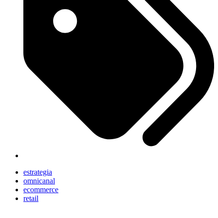
estrategia
omnicanal
ecommerce
retail