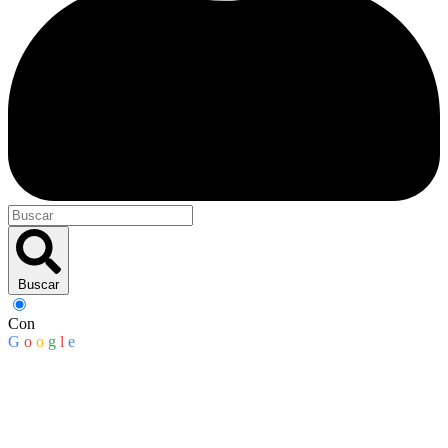
Buscar
Con
G
o
o
g
l
e