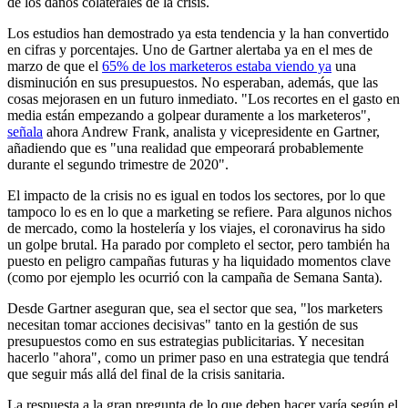
de los daños colaterales de la crisis.
Los estudios han demostrado ya esta tendencia y la han convertido
en cifras y porcentajes. Uno de Gartner alertaba ya en el mes de
marzo de que el
65% de los marketeros estaba viendo ya
una
disminución en sus presupuestos. No esperaban, además, que las
cosas mejorasen en un futuro inmediato. "Los recortes en el gasto en
media están empezando a golpear duramente a los marketeros",
señala
ahora Andrew Frank, analista y vicepresidente en Gartner,
añadiendo que es "una realidad que empeorará probablemente
durante el segundo trimestre de 2020".
El impacto de la crisis no es igual en todos los sectores, por lo que
tampoco lo es en lo que a marketing se refiere. Para algunos nichos
de mercado, como la hostelería y los viajes, el coronavirus ha sido
un golpe brutal. Ha parado por completo el sector, pero también ha
puesto en peligro campañas futuras y ha liquidado momentos clave
(como por ejemplo les ocurrió con la campaña de Semana Santa).
Desde Gartner aseguran que, sea el sector que sea, "los marketers
necesitan tomar acciones decisivas" tanto en la gestión de sus
presupuestos como en sus estrategias publicitarias. Y necesitan
hacerlo "ahora", como un primer paso en una estrategia que tendrá
que seguir más allá del final de la crisis sanitaria.
La respuesta a la gran pregunta de lo que deben hacer varía según el