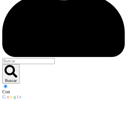
Buscar
Con
G
o
o
g
l
e