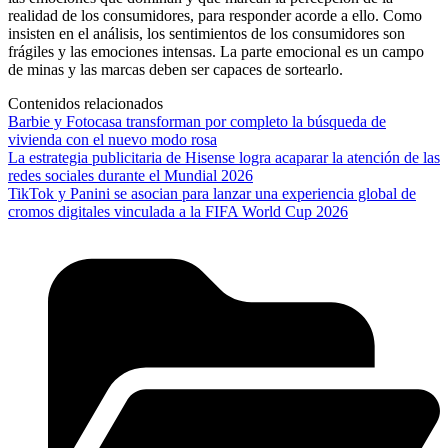
realidad de los consumidores, para responder acorde a ello. Como
insisten en el análisis, los sentimientos de los consumidores son
frágiles y las emociones intensas. La parte emocional es un campo
de minas y las marcas deben ser capaces de sortearlo.
Contenidos relacionados
Barbie y Fotocasa transforman por completo la búsqueda de
vivienda con el nuevo modo rosa
La estrategia publicitaria de Hisense logra acaparar la atención de las
redes sociales durante el Mundial 2026
TikTok y Panini se asocian para lanzar una experiencia global de
cromos digitales vinculada a la FIFA World Cup 2026