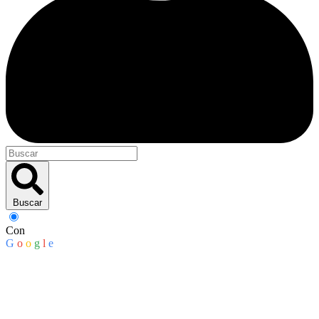
Buscar
Con
G
o
o
g
l
e