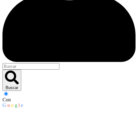
Buscar
Con
G
o
o
g
l
e