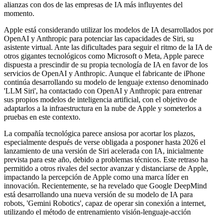
alianzas con dos de las empresas de IA más influyentes del
momento.
Apple está considerando utilizar los modelos de IA desarrollados por
OpenAI y Anthropic para potenciar las capacidades de Siri, su
asistente virtual. Ante las dificultades para seguir el ritmo de la IA de
otros gigantes tecnológicos como Microsoft o Meta, Apple parece
dispuesta a prescindir de su propia tecnología de IA en favor de los
servicios de OpenAI y Anthropic. Aunque el fabricante de iPhone
continúa desarrollando su modelo de lenguaje extenso denominado
'LLM Siri', ha contactado con OpenAI y Anthropic para entrenar
sus propios modelos de inteligencia artificial, con el objetivo de
adaptarlos a la infraestructura en la nube de Apple y someterlos a
pruebas en este contexto.
La compañía tecnológica parece ansiosa por acortar los plazos,
especialmente después de verse obligada a posponer hasta 2026 el
lanzamiento de una versión de Siri acelerada con IA, inicialmente
prevista para este año, debido a problemas técnicos. Este retraso ha
permitido a otros rivales del sector avanzar y distanciarse de Apple,
impactando la percepción de Apple como una marca líder en
innovación. Recientemente, se ha revelado que Google DeepMind
está desarrollando una nueva versión de su modelo de IA para
robots, 'Gemini Robotics', capaz de operar sin conexión a internet,
utilizando el método de entrenamiento visión-lenguaje-acción