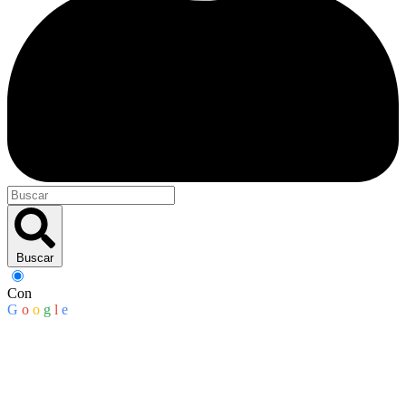
Buscar
Con
G
o
o
g
l
e