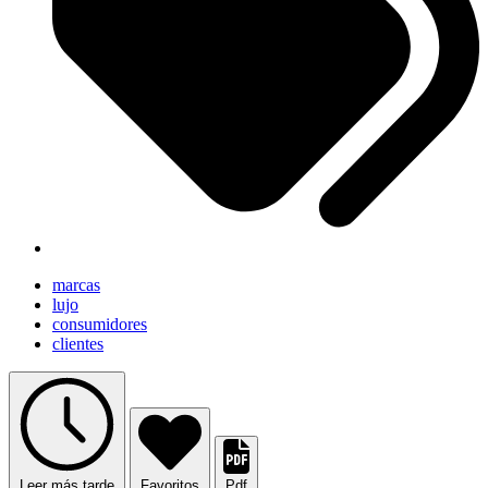
marcas
lujo
consumidores
clientes
Leer más tarde
Favoritos
Pdf