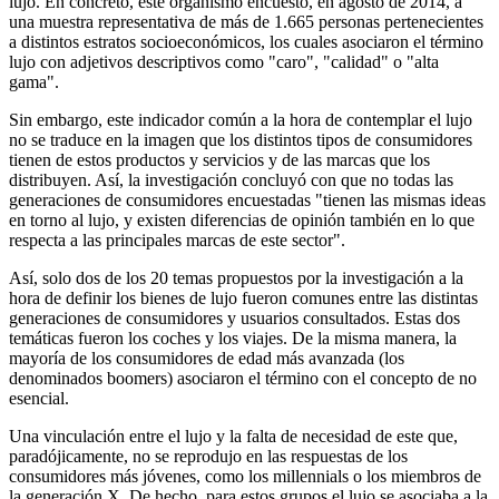
lujo. En concreto, este organismo encuestó, en agosto de 2014, a
una muestra representativa de más de 1.665 personas pertenecientes
a distintos estratos socioeconómicos, los cuales asociaron el término
lujo con adjetivos descriptivos como "caro", "calidad" o "alta
gama".
Sin embargo, este indicador común a la hora de contemplar el lujo
no se traduce en la imagen que los distintos tipos de consumidores
tienen de estos productos y servicios y de las marcas que los
distribuyen. Así, la investigación concluyó con que no todas las
generaciones de consumidores encuestadas "tienen las mismas ideas
en torno al lujo, y existen diferencias de opinión también en lo que
respecta a las principales marcas de este sector".
Así, solo dos de los 20 temas propuestos por la investigación a la
hora de definir los bienes de lujo fueron comunes entre las distintas
generaciones de consumidores y usuarios consultados. Estas dos
temáticas fueron los coches y los viajes. De la misma manera, la
mayoría de los consumidores de edad más avanzada (los
denominados boomers) asociaron el término con el concepto de no
esencial.
Una vinculación entre el lujo y la falta de necesidad de este que,
paradójicamente, no se reprodujo en las respuestas de los
consumidores más jóvenes, como los millennials o los miembros de
la generación X. De hecho, para estos grupos el lujo se asociaba a la