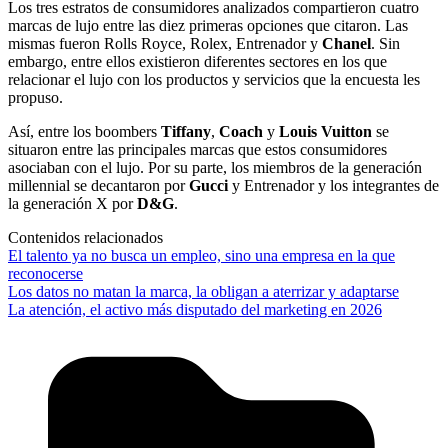
Los tres estratos de consumidores analizados compartieron cuatro
marcas de lujo entre las diez primeras opciones que citaron. Las
mismas fueron Rolls Royce, Rolex, Entrenador y
Chanel
. Sin
embargo, entre ellos existieron diferentes sectores en los que
relacionar el lujo con los productos y servicios que la encuesta les
propuso.
Así, entre los boombers
Tiffany
,
Coach
y
Louis Vuitton
se
situaron entre las principales marcas que estos consumidores
asociaban con el lujo. Por su parte, los miembros de la generación
millennial se decantaron por
Gucci
y Entrenador y los integrantes de
la generación X por
D&G
.
Contenidos relacionados
El talento ya no busca un empleo, sino una empresa en la que
reconocerse
Los datos no matan la marca, la obligan a aterrizar y adaptarse
La atención, el activo más disputado del marketing en 2026