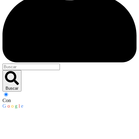
Buscar
Con
G
o
o
g
l
e