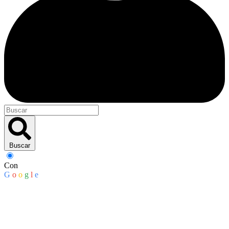
Buscar
Con
G
o
o
g
l
e