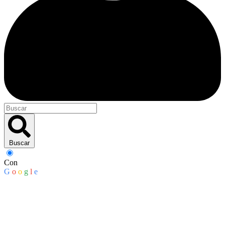
Buscar
Con
G
o
o
g
l
e