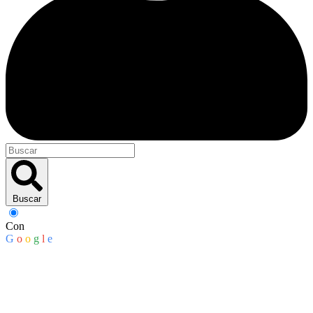
Buscar
Con
G
o
o
g
l
e