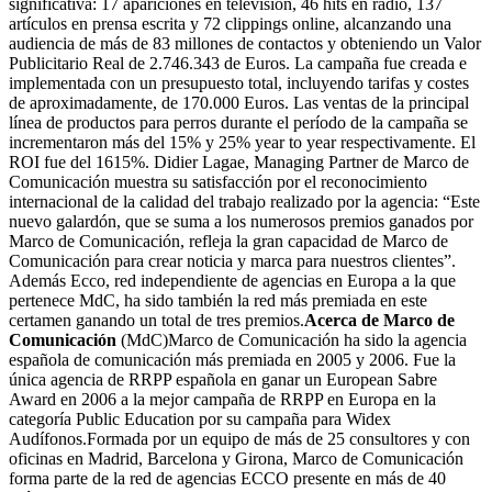
significativa: 17 apariciones en televisión, 46 hits en radio, 137
artículos en prensa escrita y 72 clippings online, alcanzando una
audiencia de más de 83 millones de contactos y obteniendo un Valor
Publicitario Real de 2.746.343 de Euros. La campaña fue creada e
implementada con un presupuesto total, incluyendo tarifas y costes
de aproximadamente, de 170.000 Euros. Las ventas de la principal
línea de productos para perros durante el período de la campaña se
incrementaron más del 15% y 25% year to year respectivamente. El
ROI fue del 1615%. Didier Lagae, Managing Partner de Marco de
Comunicación muestra su satisfacción por el reconocimiento
internacional de la calidad del trabajo realizado por la agencia: “Este
nuevo galardón, que se suma a los numerosos premios ganados por
Marco de Comunicación, refleja la gran capacidad de Marco de
Comunicación para crear noticia y marca para nuestros clientes”.
Además Ecco, red independiente de agencias en Europa a la que
pertenece MdC, ha sido también la red más premiada en este
certamen ganando un total de tres premios.
Acerca de Marco de
Comunicación
(MdC)Marco de Comunicación ha sido la agencia
española de comunicación más premiada en 2005 y 2006. Fue la
única agencia de RRPP española en ganar un European Sabre
Award en 2006 a la mejor campaña de RRPP en Europa en la
categoría Public Education por su campaña para Widex
Audífonos.Formada por un equipo de más de 25 consultores y con
oficinas en Madrid, Barcelona y Girona, Marco de Comunicación
forma parte de la red de agencias ECCO presente en más de 40