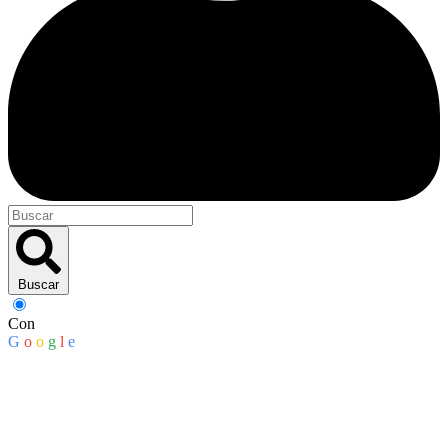
Buscar
Con
G
o
o
g
l
e