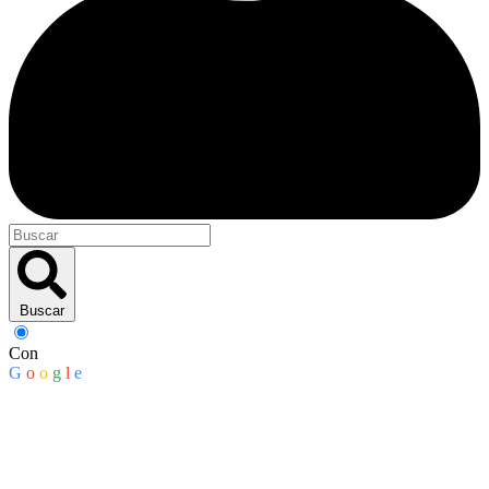
Buscar
Con
G
o
o
g
l
e