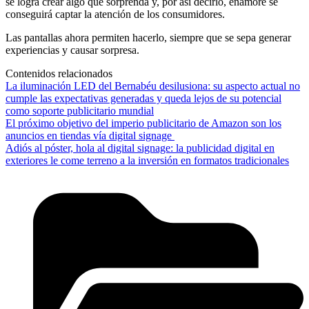
se logra crear algo que sorprenda y, por así decirlo, enamore se
conseguirá captar la atención de los consumidores.
Las pantallas ahora permiten hacerlo, siempre que se sepa generar
experiencias y causar sorpresa.
Contenidos relacionados
La iluminación LED del Bernabéu desilusiona: su aspecto actual no
cumple las expectativas generadas y queda lejos de su potencial
como soporte publicitario mundial
El próximo objetivo del imperio publicitario de Amazon son los
anuncios en tiendas vía digital signage
Adiós al póster, hola al digital signage: la publicidad digital en
exteriores le come terreno a la inversión en formatos tradicionales