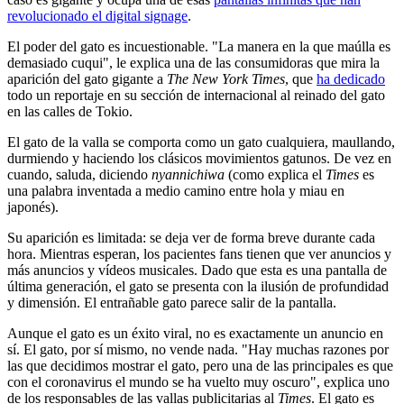
revolucionado el digital signage
.
El poder del gato es incuestionable. "La manera en la que maúlla es
demasiado cuqui", le explica una de las consumidoras que mira la
aparición del gato gigante a
The New York Times
, que
ha dedicado
todo un reportaje en su sección de internacional al reinado del gato
en las calles de Tokio.
El gato de la valla se comporta como un gato cualquiera, maullando,
durmiendo y haciendo los clásicos movimientos gatunos. De vez en
cuando, saluda, diciendo
nyannichiwa
(como explica el
Times
es
una palabra inventada a medio camino entre hola y miau en
japonés).
Su aparición es limitada: se deja ver de forma breve durante cada
hora. Mientras esperan, los pacientes fans tienen que ver anuncios y
más anuncios y vídeos musicales. Dado que esta es una pantalla de
última generación, el gato se presenta con la ilusión de profundidad
y dimensión. El entrañable gato parece salir de la pantalla.
Aunque el gato es un éxito viral, no es exactamente un anuncio en
sí. El gato, por sí mismo, no vende nada. "Hay muchas razones por
las que decidimos mostrar el gato, pero una de las principales es que
con el coronavirus el mundo se ha vuelto muy oscuro", explica uno
de los responsables de las vallas publicitarias al
Times
. El gato es