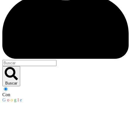
Buscar
Con
G
o
o
g
l
e