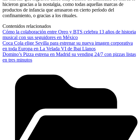
hicieron gracias a la nostalgia, como todas aquellas marcas de
productos de infancia que arrasaron en cierto período del
confinamiento, o gracias a los rituales.
Contenidos relacionados
Cómo la colaboración entre Oreo y BTS celebra 13 años de historia
musical con sus seguidores en México
Coca Cola elige Sevilla para estrenar su nueva imagen corporativa
en toda Europa en La Velada VI de Ibai Llanos
Domino’s Pizza estrena en Madrid su vending 24/7 con pizzas listas
en tres minutos