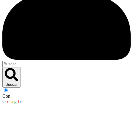
Buscar
Con
G
o
o
g
l
e