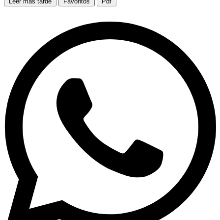
Leer más tarde
Favoritos
Pdf