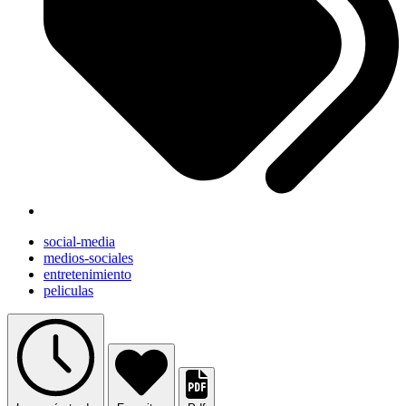
social-media
medios-sociales
entretenimiento
peliculas