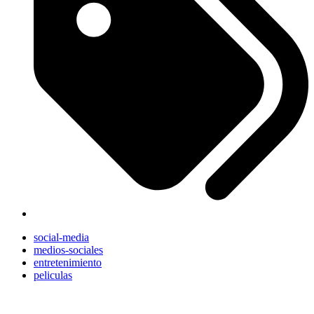
social-media
medios-sociales
entretenimiento
peliculas