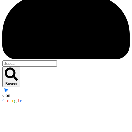
Buscar
Con
G
o
o
g
l
e