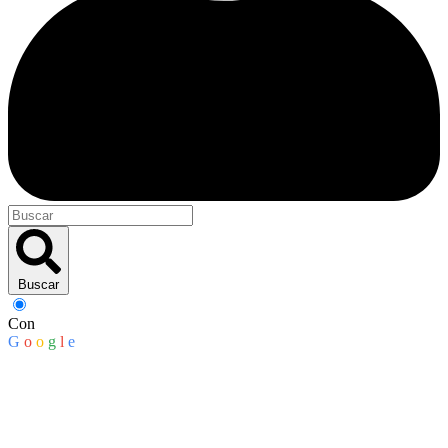
Buscar
Con
G
o
o
g
l
e