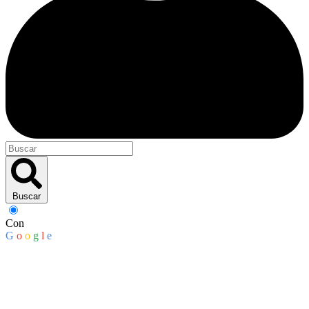
Buscar
Con
G
o
o
g
l
e