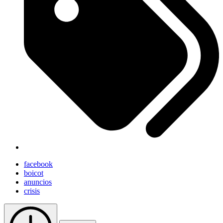
facebook
boicot
anuncios
crisis