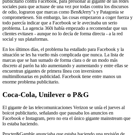
publicitario contra Facebook, para presionar al gigante de las redes
sociales para que actuase de una vez por todas contra los discursos
de odio, lograron que marcas como Ben&Jerry"s y Patagonia se
comprometiesen. Sin embargo, las cosas empezaron a coger fuerza y
todo parecía indicar que a Facebook se le avecinaba un serio
problema. La agencia 360i había empezado a recomendar que sus
clientes evitasen - aunque no lo decía de forma directa - a la red
social y sus plataformas.
En los últimos días, el problema ha estallado para Facebook y la
situación se les ha vuelto más complicada que nunca. La lista de
marcas que se han sumado de forma clara o de un modo más
discreto al parón ha ido aumentando y aumentando y entre ellas se
encuentran gigantes de primera línea con inversiones
multimillonarias en publicidad. Facebook tiene entre manos un
enorme problema publicitario.
Coca-Cola, Unilever o P&G
El gigante de las telecomunicaciones Verizon se unía el jueves al
boicot publicitario, señalando que pausaba los anuncios en
Facebook e Instagram, pero no era el único gigante mainstream que
lo estaba haciendo.
Procter&Gamble anunciaba que estaba haciendo una revisión de