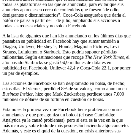
todas las plataformas en las que se anunciaba, para evitar que sus
anuncios apareciesen cerca de contenidos que fuesen "de odio,
denigrantes o discriminatorios". Coca-Cola aseguraba que daría al
botón de pausa a partir del 1 de julio, ampliando sus acciones a
todas las redes sociales y no solo a Facebook.
A la lista de gigantes que han ido anunciando en los últimos días que
pausaban su publicidad en Facebook hay que sumar también a
Diageo, Unilever, Hershey"s, Honda, Magnolia Pictures, Levi
Strauss, Lululemon o Starbuck. Esto podría suponer pérdidas
millonarias. Según estimaciones que recoge
The New York Times,
el
año pasado Starbucks se gastó 94,9 millones de dólares en
publicidad en Facebook, Unilever 42,4 y Coca-Cola 22,1, por poner
un par de ejemplos.
Las acciones de Facebook se han desplomado en bolsa, de hecho,
estos días. El viernes, perdió el 8% de su valor y, como apuntan en
Business Insider
, hizo que Mark Zuckerberg perdiese unos 7.000
millones de dólares de su fortuna en cuestión de horas.
Esta no es la primera vez que Facebook tiene problemas con sus
anunciantes y que protagoniza un boicot (el caso Cambridge
Analytica ya le causó problemas), pero sí esta es la vez en la que
más marcas y sobre todo de más peso están haciendo algo concreto.
Además, y este es el quid de la cuestión, en crisis anteriores sus