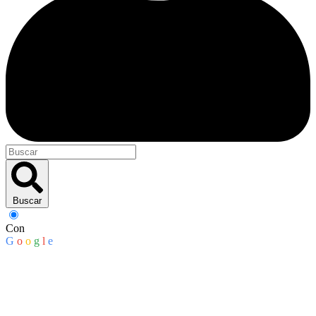
Buscar
Con
G
o
o
g
l
e