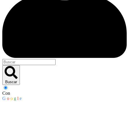
Buscar
Con
G
o
o
g
l
e