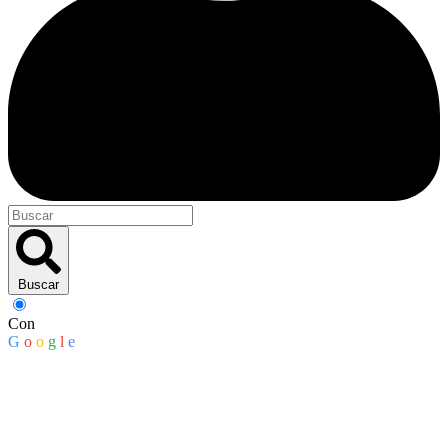
Buscar
Con
G
o
o
g
l
e