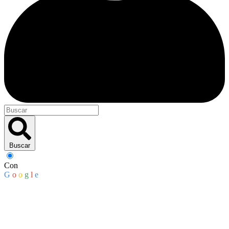
Buscar
Con
G
o
o
g
l
e