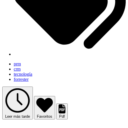
prm
crm
tecnología
forrester
Leer más tarde
Favoritos
Pdf