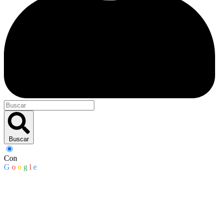
Buscar
Con
G
o
o
g
l
e