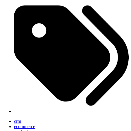
crm
ecommerce