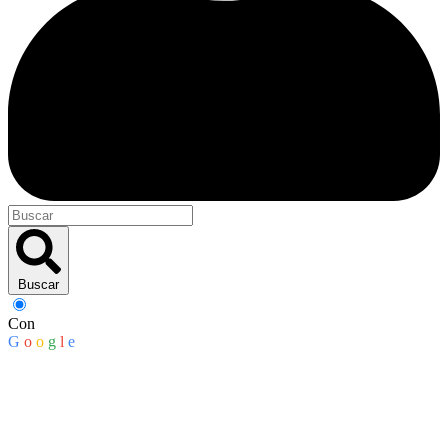
Buscar
Con
G
o
o
g
l
e