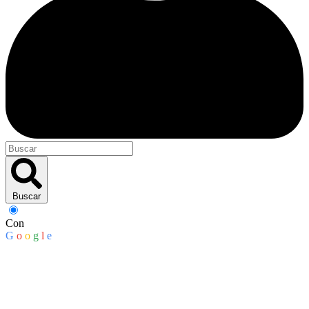
Buscar
Con
G
o
o
g
l
e