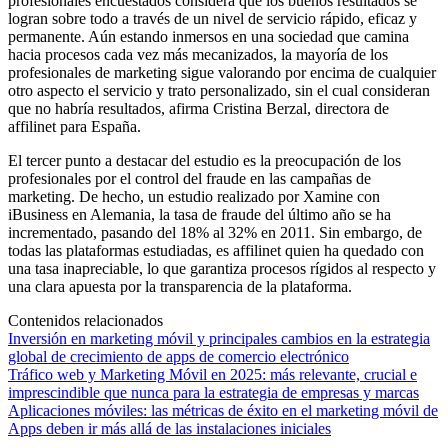
profesionales encuestados considera que los buenos resultados se
logran sobre todo a través de un nivel de servicio rápido, eficaz y
permanente. Aún estando inmersos en una sociedad que camina
hacia procesos cada vez más mecanizados, la mayoría de los
profesionales de marketing sigue valorando por encima de cualquier
otro aspecto el servicio y trato personalizado, sin el cual consideran
que no habría resultados, afirma Cristina Berzal, directora de
affilinet para España.
El tercer punto a destacar del estudio es la preocupación de los
profesionales por el control del fraude en las campañas de
marketing. De hecho, un estudio realizado por Xamine con
iBusiness en Alemania, la tasa de fraude del último año se ha
incrementado, pasando del 18% al 32% en 2011. Sin embargo, de
todas las plataformas estudiadas, es affilinet quien ha quedado con
una tasa inapreciable, lo que garantiza procesos rígidos al respecto y
una clara apuesta por la transparencia de la plataforma.
Contenidos relacionados
Inversión en marketing móvil y principales cambios en la estrategia
global de crecimiento de apps de comercio electrónico
Tráfico web y Marketing Móvil en 2025: más relevante, crucial e
imprescindible que nunca para la estrategia de empresas y marcas
Aplicaciones móviles: las métricas de éxito en el marketing móvil de
Apps deben ir más allá de las instalaciones iniciales