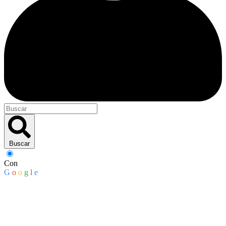
Buscar
Con
G
o
o
g
l
e