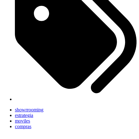
showrrooming
estrategia
moviles
compras