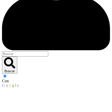
Buscar
Con
G
o
o
g
l
e